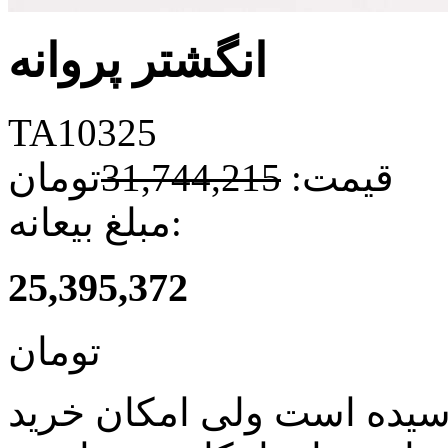
انگشتر پروانه
TA10325
قیمت:
31,744,215
تومان
مبلغ بیعانه:
25,395,372
تومان
سیده است ولی امکان خرید