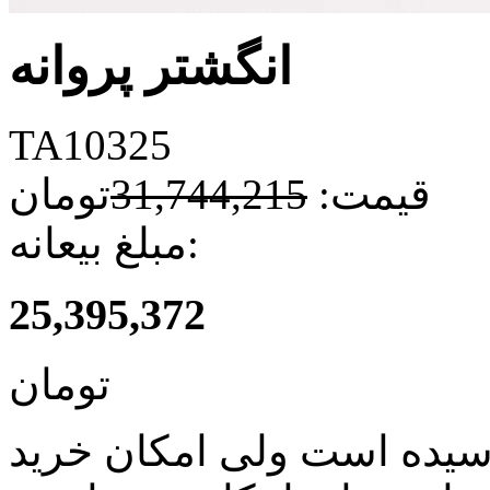
انگشتر پروانه
TA10325
قیمت:
31,744,215
تومان
مبلغ بیعانه:
25,395,372
تومان
سیده است ولی امکان خرید