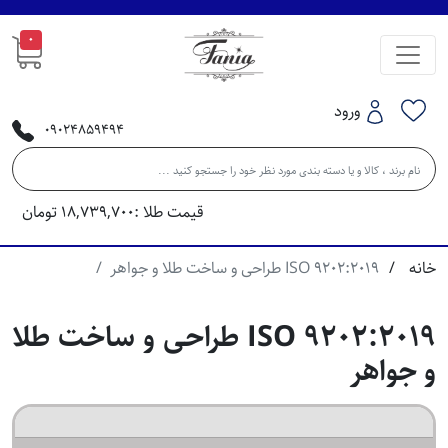
0
ورود
09024859494
قیمت طلا :
18,739,700
تومان
خانه
ISO 9202:2019 طراحی و ساخت طلا و جواهر
ISO 9202:2019 طراحی و ساخت طلا
و جواهر