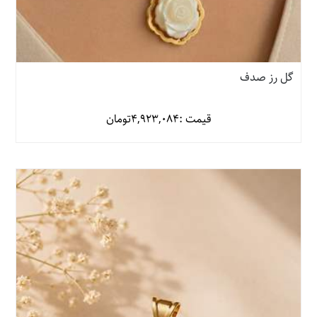
گل رز صدف
قیمت :
4,923,084
تومان