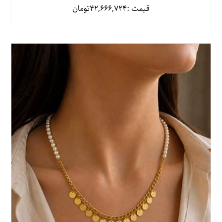
قیمت :
42,666,724
تومان