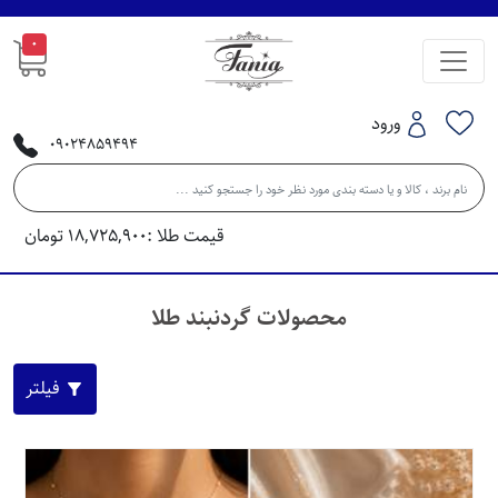
0
ورود
09024859494
قیمت طلا :
18,725,900
تومان
محصولات گردنبند طلا
فیلتر