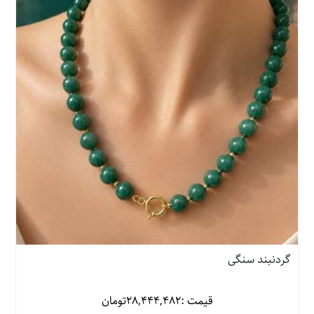
گردنبند سنگی
قیمت :
28,444,482
تومان