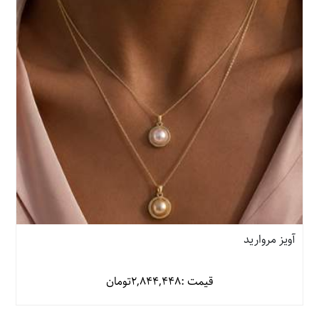
آویز مروارید
قیمت :
2,844,448
تومان