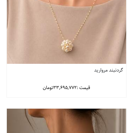
گردنبند مروارید
قیمت :
33,695,772
تومان