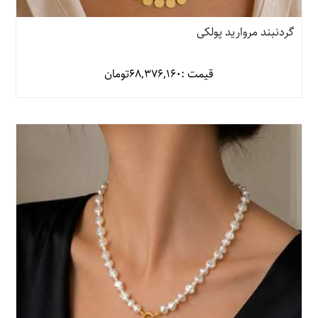
گردنبند مروارید پولکی
قیمت :
68,376,160
تومان