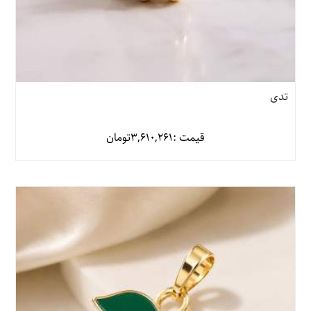
تدی
قیمت :
3,610,261
تومان