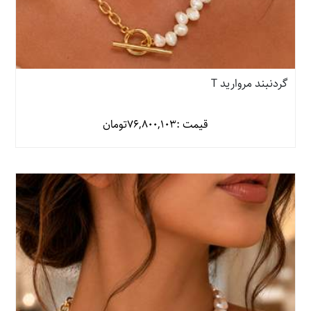
گردنبند مروارید T
قیمت :
76,800,103
تومان