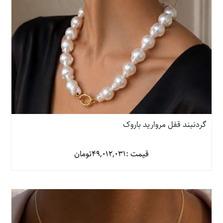
گردنبند قفل مروارید باروک
قیمت :
49,012,031
تومان