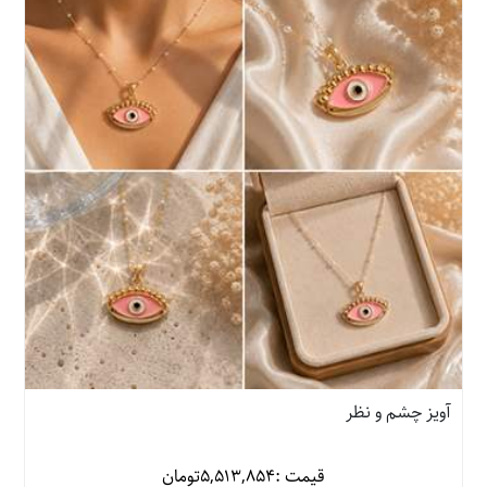
آویز چشم و نظر
قیمت :
5,513,854
تومان