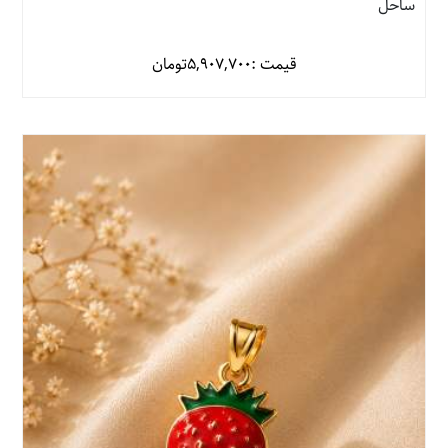
ساحل
قیمت :
5,907,700
تومان