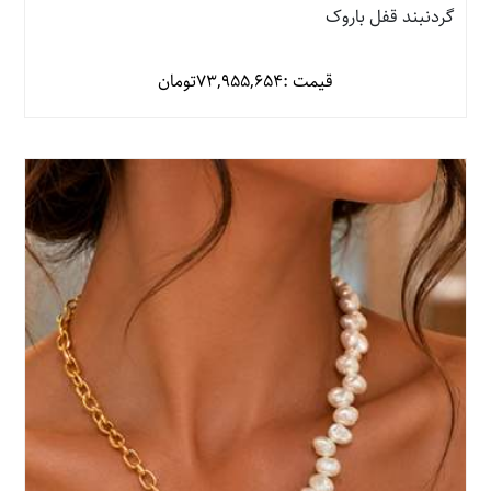
گردنبند قفل باروک
قیمت :
73,955,654
تومان