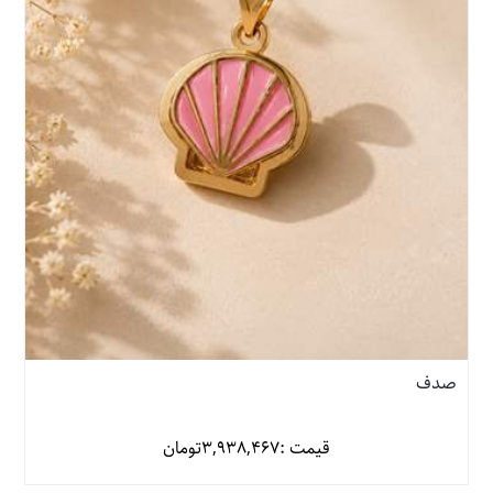
صدف
قیمت :
3,938,467
تومان