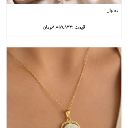
دم وال
قیمت :
1,859,832
تومان