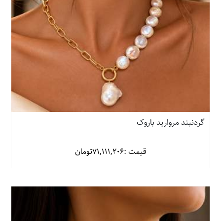
گردنبند مروارید باروک
قیمت :
71,111,206
تومان