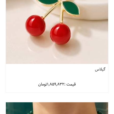
گیلاس
قیمت :
1,859,832
تومان