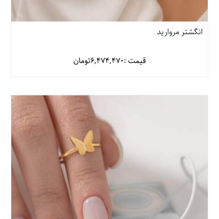
انگشتر مروارید
قیمت :
6,474,470
تومان