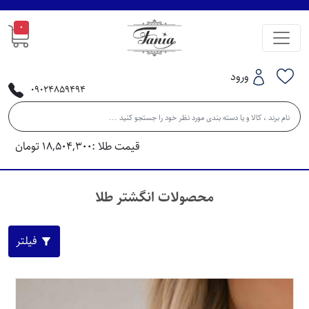
0
ورود
09024859494
قیمت طلا :
18,504,300
تومان
محصولات انگشتر طلا
فیلتر