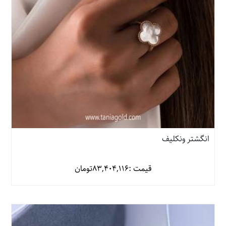
انگشتر ونکلیف
قیمت :
83,404,116
تومان