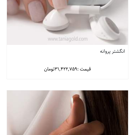
انگشتر پروانه
قیمت :
31,422,759
تومان