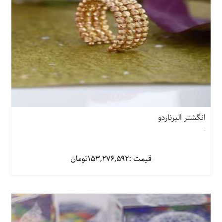
انگشتر البرناردو
-
قیمت :
153,276,592
تومان