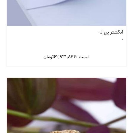
انگشتر پروانه
-
قیمت :
62,931,844
تومان