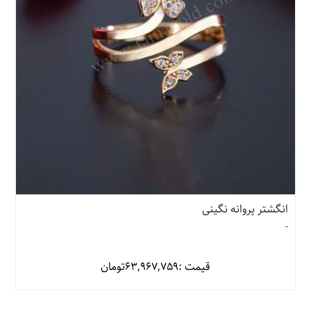
انگشتر پروانه نگینی
-
قیمت :
63,967,759
تومان