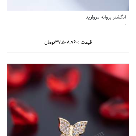
انگشتر پروانه مروارید
-
قیمت :
37,508,760
تومان