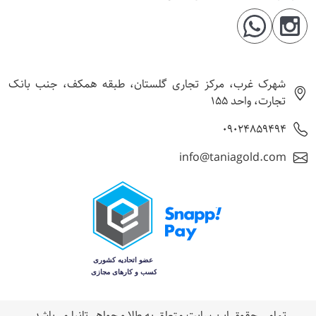
شهرک غرب، مرکز تجاری گلستان، طبقه همکف، جنب بانک
تجارت، واحد 155
09024859494
info@taniagold.com
تمامی حقوق اين سایت متعلق به طلا و جواهر تانيا می‌باشد.