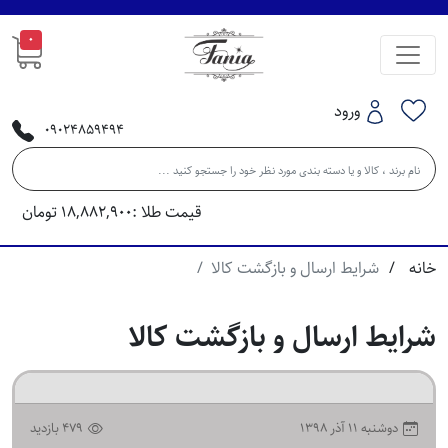
0
ورود
09024859494
قیمت طلا :
18,882,900
تومان
خانه
شرایط ارسال و بازگشت کالا
شرایط ارسال و بازگشت کالا
۱۳۹۸ دوشنبه ۱۱ آذر
479 بازدید