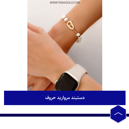
دستبند مروارید حروف