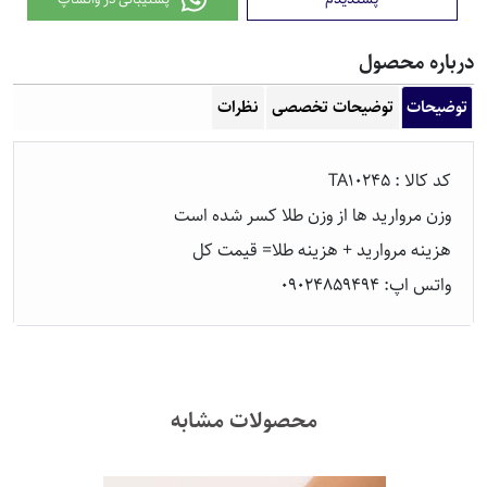
رباره محصول
توضیحات
توضیحات تخصصی
نظرات
کد
کالا
: TA10245
وزن
مروارید
ها
از
وزن
طلا
كسر
شده
است
هزینه مروارید + هزینه طلا= قیمت کل
واتس اپ: 09024859494
محصولات مشابه