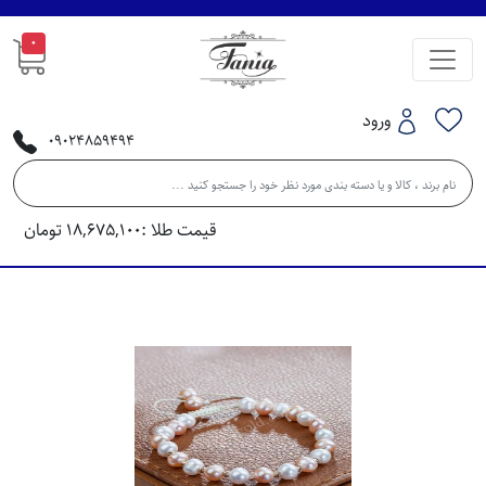
0
ورود
09024859494
قیمت طلا :
18,675,100
تومان