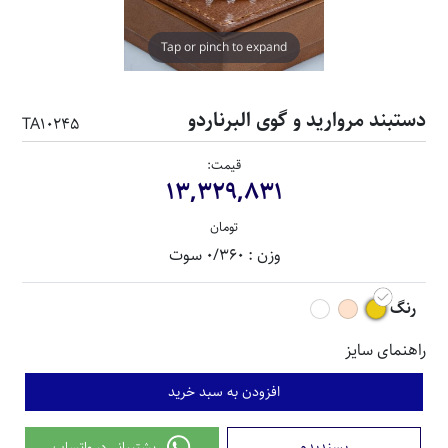
Tap or pinch to expand
دستبند مروارید و گوی البرناردو
TA10245
قیمت:
13,329,831
تومان
وزن : 0/360 سوت
رنگ
راهنمای سایز
افزودن به سبد خرید
پسندیدم
پشتیبانی در واتساپ