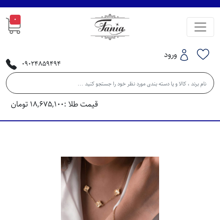
0
ورود
09024859494
قیمت طلا :
18,675,100
تومان