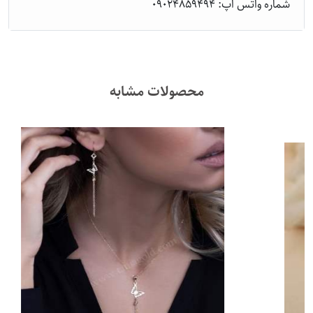
شماره واتس اپ: 09024859494
محصولات مشابه