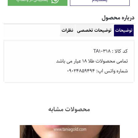
رباره محصول
توضیحات
توضیحات تخصصی
نظرات
کد
کالا
: TA10318
تمامی محصولات طلا 18 عیار می باشد
شماره واتس اپ: 09024859494
محصولات مشابه