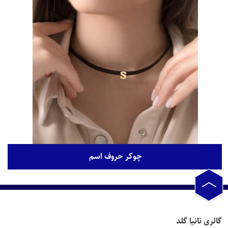
چوکر حروف اسم
الری تانیا گلد