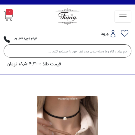
0
ورود
09024859494
قیمت طلا :
18,504,300
تومان