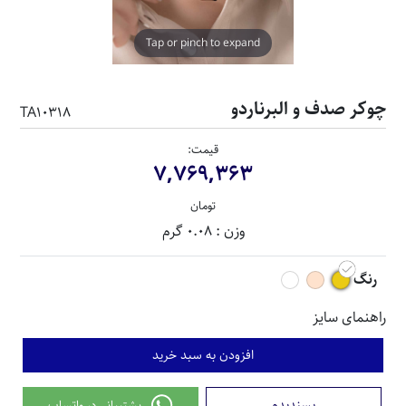
Tap or pinch to expand
چوکر صدف و البرناردو
TA10318
قیمت:
7,769,363
تومان
وزن : 0.08 گرم
رنگ
راهنمای سایز
افزودن به سبد خرید
پسندیدم
پشتیبانی در واتساپ