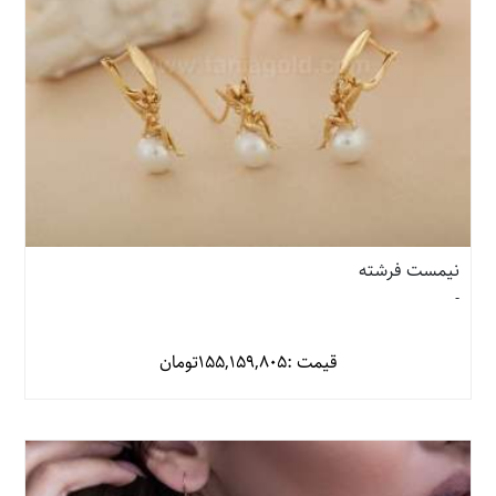
نیمست فرشته
-
قیمت :
155,159,805
تومان