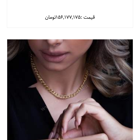
قیمت :
156,177,175
تومان