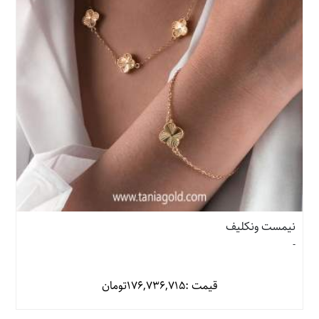
نیمست ونکلیف
-
قیمت :
176,736,715
تومان