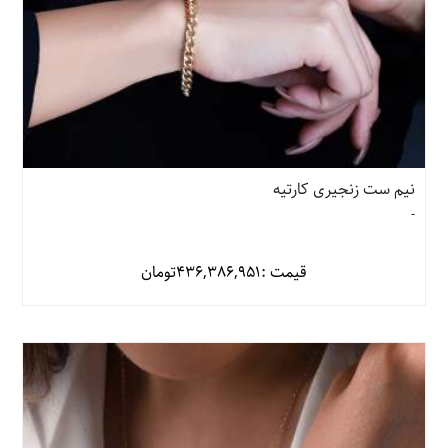
نیم ست زنجیری کارتیه
-
قیمت :
436,386,951
تومان