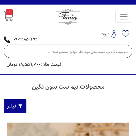
0
ورود
09024859494
قیمت طلا :
18,559,700
تومان
محصولات نیم ست بدون نگین
فیلتر