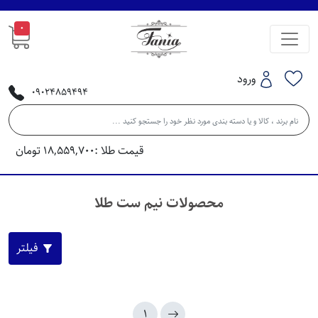
0
ورود
09024859494
قیمت طلا :
18,559,700
تومان
محصولات نیم ست طلا
فیلتر
1