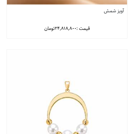
آویز شمش
قیمت :
24,818,800
تومان