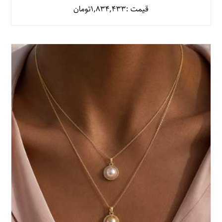
قیمت :
1,834,433
تومان