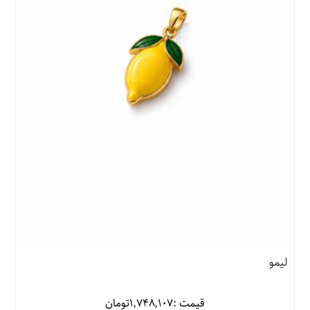
لیمو
قیمت :
1,748,107
تومان