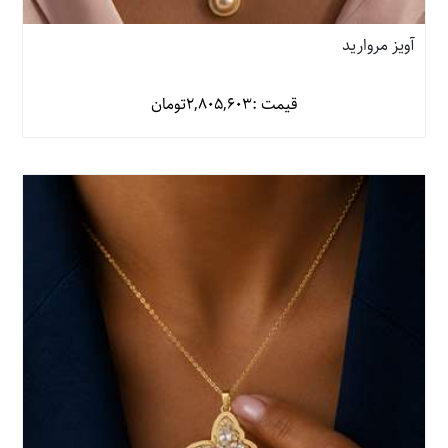
آویز مروارید
قیمت :
2,805,603
تومان