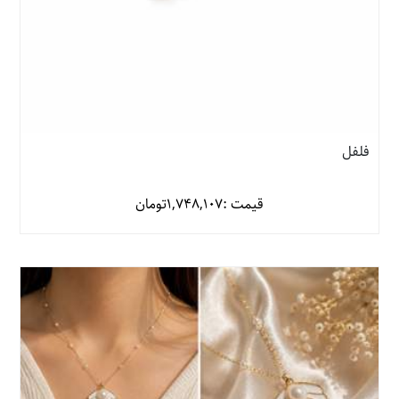
فلفل
قیمت :
1,748,107
تومان