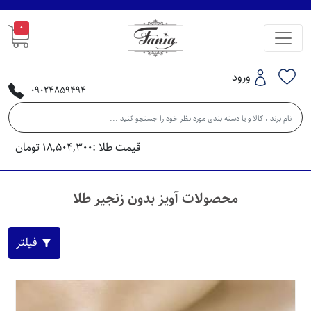
0
ورود
09024859494
قیمت طلا :
18,504,300
تومان
محصولات آويز بدون زنجير طلا
فیلتر