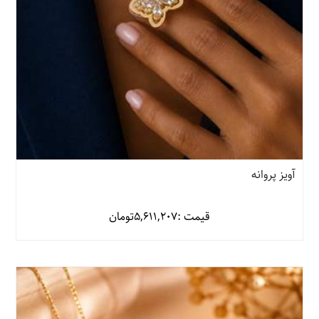
آویز پروانه
قیمت :
5,611,207
تومان