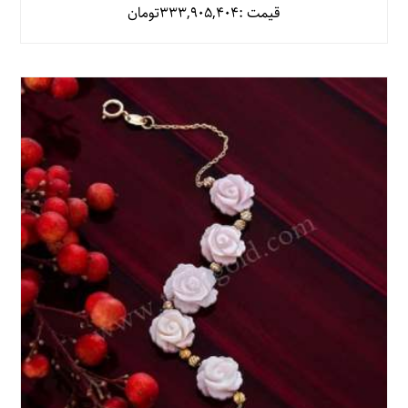
قیمت :
333,905,404
تومان