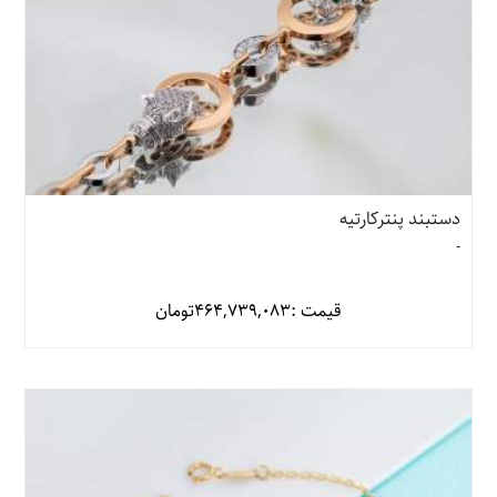
دستبند پنترکارتیه
-
قیمت :
464,739,083
تومان