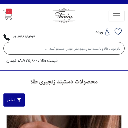
0
ورود
09024859494
قیمت طلا :
18,725,900
تومان
محصولات دستبند زنجیری طلا
فیلتر