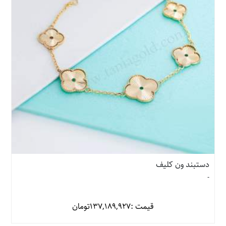
دستبند ون کلیف
-
قیمت :
137,189,927
تومان