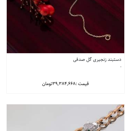
دستبند زنجیری گل صدفی
-
قیمت :
39,384,668
تومان