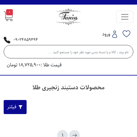
0
ورود
09024859494
قیمت طلا :
18,725,900
تومان
محصولات دستبند زنجیری طلا
فیلتر
1