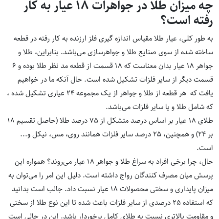
چه میزان طلا در جواهرات 18 عیار به کار
رفته است؟
به طور کلی، عیار طلا مقیاس اندازه گیری فلز ارزنده به کار رفته در قطعه
ساخته شده از سوی صنایع طلا و جواهرسازی می‌باشد. بنابراین، طلا و
جواهر 18 عیار بدان معناست که 18 قسمت از قطعه مد نظر طلا بوده و 6
قسمت دیگر از سایر فلزات تشکیل شده است. حال آنکه ما در خواهیم
یافت که هر قطعه از طلا و جواهر از یک مجموعه 24 عیاری تشکیل شده ،
که شامل طلا و یا سایر فلزات می‌باشد.
طلای 18 عیار بر اساس درصد متشکل از 75 درصد طلا (حاصل تقسیم 18
بر 24) و همچنین، 25 درصد سایر فلزات همانند روی، مس، نیکل و...
است.
حال، چرا برخی افراد به سراغ طلا و جواهر 18 عیار می‌روند؟ همواره این
پرسش میان مصرف کنندگان رواج داشته است. دلیل این امر را می‌توان به
میزان پایداری و سختی محصولات 18 عیار نسبت داد. جالب است بدانید
که استفاده 25 درصدی از سایر فلزات باعث شده تا این نوع طلا از سختی
و مقاومت بالاتری نسبت به طلای کامل برخوردار باشد. این در حالی است