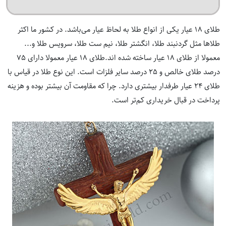
طلای 18 عیار یکی از انواع طلا به لحاظ عیار می‌باشد. در کشور ما اکثر
طلاها مثل
گردنبند طلا
،
انگشتر طلا
،
نیم ست طلا
،
سرویس طلا
و...
معمولا از طلای 18 عیار ساخته شده اند.طلای 18 عیار معمولا دارای 75
درصد طلای خالص و 25 درصد سایر فلزات است. این نوع طلا در قیاس با
طلای 24 عیار طرفدار بیشتری دارد. چرا که مقاومت آن بیشتر بوده و هزینه
پرداخت در قبال خریداری کم‌تر است.